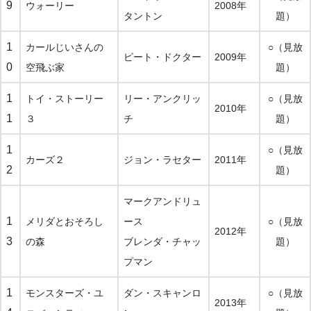
9
ウォーリー
2008年
タントン
題）
1
カールじいさんの
○（見放
ピート・ドクター
2009年
0
空飛ぶ家
題）
1
トイ・ストーリー
リー・アンクリッ
○（見放
2010年
1
３
チ
題）
1
○（見放
カーズ２
ジョン・ラセター
2011年
2
題）
マークアンドリュ
1
メリダとおそろし
ース
○（見放
2012年
3
の森
ブレンダ・チャッ
題）
プマン
1
モンスターズ・ユ
ダン・スキャンロ
○（見放
2013年