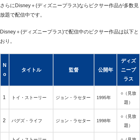
さらにDisney＋(ディズニープラス)ならピクサー作品が多数見
放題で配信中です。
Disney＋(ディズニープラス)で配信中のピクサー作品は以下と
おり。
ディズ
N
タイトル
監督
公開年
ニープ
o
ラス
○（見放
1
トイ・ストーリー
ジョン・ラセター
1995年
題）
○（見放
2
バグズ・ライフ
ジョン・ラセター
1998年
題）
トイ・ストーリー
○（見放