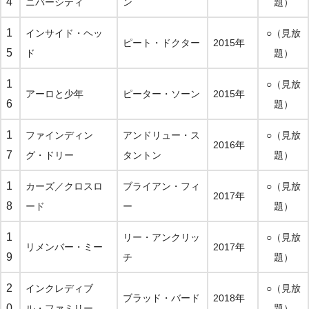
4
ニバーシティ
ン
題）
1
インサイド・ヘッ
○（見放
ピート・ドクター
2015年
5
ド
題）
1
○（見放
アーロと少年
ピーター・ソーン
2015年
6
題）
1
ファインディン
アンドリュー・ス
○（見放
2016年
7
グ・ドリー
タントン
題）
1
カーズ／クロスロ
ブライアン・フィ
○（見放
2017年
8
ード
ー
題）
1
リー・アンクリッ
○（見放
リメンバー・ミー
2017年
9
チ
題）
2
インクレディブ
○（見放
ブラッド・バード
2018年
0
ル・ファミリー
題）