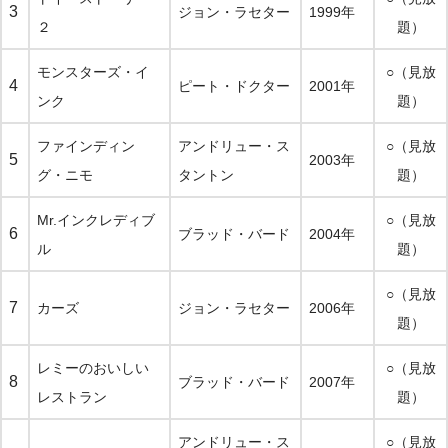
3
ジョン・ラセター
1999年
２
題）
モンスターズ・イ
○（見放
4
ピート・ドクター
2001年
ンク
題）
ファインディン
アンドリュー・ス
○（見放
5
2003年
グ・ニモ
タントン
題）
Mr.インクレディブ
○（見放
6
ブラッド・バード
2004年
ル
題）
○（見放
7
カーズ
ジョン・ラセター
2006年
題）
レミーのおいしい
○（見放
8
ブラッド・バード
2007年
レストラン
題）
アンドリュー・ス
○（見放