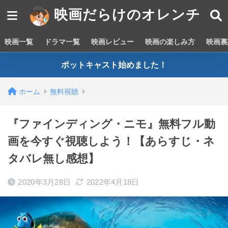
映画だらけのオレンチ
映画一覧
ドラマ一覧
映画レビュー
映画の楽しみ方
映画裏
ポットキャスト始めました！
ホーム
無料視聴
『ファインディング・ニモ』無料フル動
画を今すぐ視聴しよう！【あらすじ・ネ
タバレ無し感想】
2020年3月28日
2022年4月18日