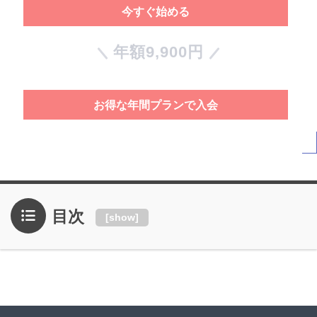
今すぐ始める
年額9,900円
お得な年間プランで入会
目次
[
show
]