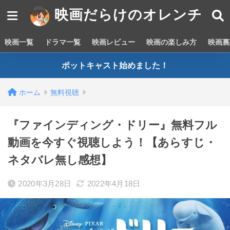
映画だらけのオレンチ
映画一覧
ドラマ一覧
映画レビュー
映画の楽しみ方
映画裏
ポットキャスト始めました！
ホーム
無料視聴
『ファインディング・ドリー』無料フル
動画を今すぐ視聴しよう！【あらすじ・
ネタバレ無し感想】
2020年3月28日
2022年4月18日