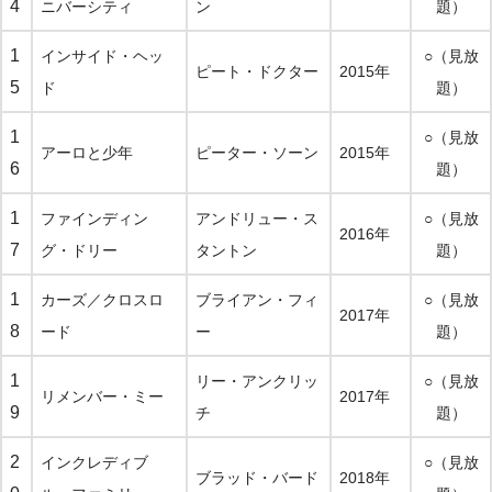
4
ニバーシティ
ン
題）
1
インサイド・ヘッ
○（見放
ピート・ドクター
2015年
5
ド
題）
1
○（見放
アーロと少年
ピーター・ソーン
2015年
6
題）
1
ファインディン
アンドリュー・ス
○（見放
2016年
7
グ・ドリー
タントン
題）
1
カーズ／クロスロ
ブライアン・フィ
○（見放
2017年
8
ード
ー
題）
1
リー・アンクリッ
○（見放
リメンバー・ミー
2017年
9
チ
題）
2
インクレディブ
○（見放
ブラッド・バード
2018年