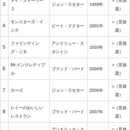
トイ・ストーリー
○（見放
3
ジョン・ラセター
1999年
２
題）
モンスターズ・イ
○（見放
4
ピート・ドクター
2001年
ンク
題）
ファインディン
アンドリュー・ス
○（見放
5
2003年
グ・ニモ
タントン
題）
Mr.インクレディブ
○（見放
6
ブラッド・バード
2004年
ル
題）
○（見放
7
カーズ
ジョン・ラセター
2006年
題）
レミーのおいしい
○（見放
8
ブラッド・バード
2007年
レストラン
題）
アンドリュー・ス
○（見放