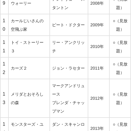
9
ウォーリー
2008年
タントン
題）
1
カールじいさんの
○（見放
ピート・ドクター
2009年
0
空飛ぶ家
題）
1
トイ・ストーリー
リー・アンクリッ
○（見放
2010年
1
３
チ
題）
1
○（見放
カーズ２
ジョン・ラセター
2011年
2
題）
マークアンドリュ
1
メリダとおそろし
ース
○（見放
2012年
3
の森
ブレンダ・チャッ
題）
プマン
1
モンスターズ・ユ
ダン・スキャンロ
○（見放
2013年