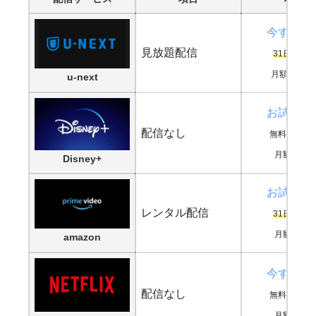
今すぐ鑑
見放題配信
31日間無
月額2,189
u-next
お試し登
配信なし
無料期間な
月額990円
Disney+
お試し登
レンタル配信
31日間無
月額500円
amazon
今すぐ鑑
配信なし
無料期間な
月額880円