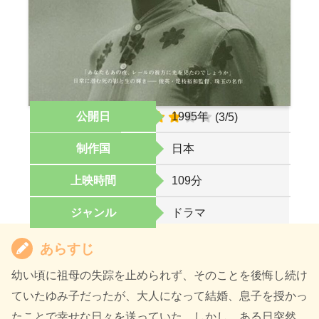
公開日
1995年
オススメ度
(3/5)
制作国
日本
上映時間
109分
ジャンル
ドラマ
あらすじ
幼い頃に祖母の失踪を止められず、そのことを後悔し続け
ていたゆみ子だったが、大人になって結婚、息子を授かっ
たことで幸せな日々を送っていた。しかし、ある日突然、