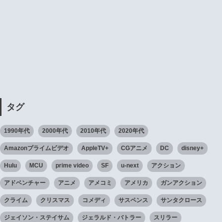
タグ
1990年代
2000年代
2010年代
2020年代
Amazonプライムビデオ
AppleTV+
CGアニメ
DC
disney+
Hulu
MCU
prime video
SF
u-next
アクション
アドベンチャー
アニメ
アメコミ
アメリカ
ガンアクション
クライム
クリスマス
コメディ
サスペンス
サンタクロース
ジェイソン・ステイサム
ジェラルド・バトラー
スリラー