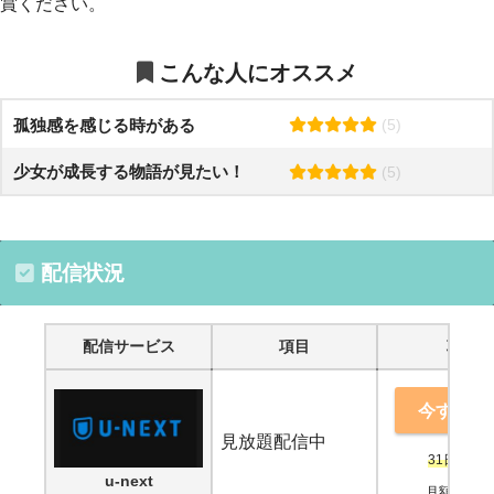
賞ください。
こんな人にオススメ
孤独感を感じる時がある
(5)
少女が成長する物語が見たい！
(5)
配信状況
配信サービス
項目
項目
今すぐ鑑
見放題配信中
31日間無
u-next
月額2,189