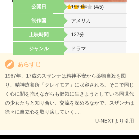
公開日
1999年
オススメ度
(4/5)
制作国
アメリカ
上映時間
127分
ジャンル
ドラマ
あらすじ
1967年、17歳のスザンナは精神不安から薬物自殺を図
り、精神療養所「クレイモア」に収容される。そこで同じ
く心に闇を抱えながらも健気に生きようとしている同世代
の少女たちと知り合い、交流を深めるなかで、スザンナは
徐々に自立心を取り戻していく…。
U-NEXTより引用