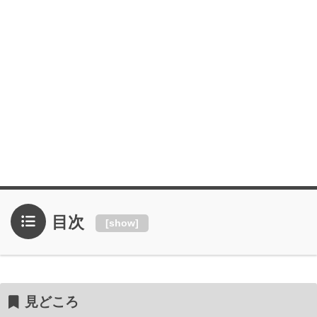
目次
[
show
]
見どころ