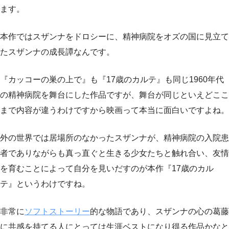
ます。
本作ではスザンナをドロシーに、精神病院をオズの国に見立て
たスザンナの成長譚なんです。
『カッコーの巣の上で』も『17歳のカルテ』も同じ1960年代
の精神病院を舞台にした作品ですが、舞台が同じといえどここ
まで内容が違うわけですから映画って本当に面白いですよね。
外の世界では居場所のなかったスザンナが、精神病院の入院患
者でありながらも真っ直ぐと生きる少女たちと触れ合い、友情
を育むことによって自分を見いだすのが本作『17歳のカル
テ』というわけですね。
非常に
ソフトストーリー
的な物語であり、スザンナの心の葛藤
に共感を持てる人にとっては生涯ベストになり得る作品かなと