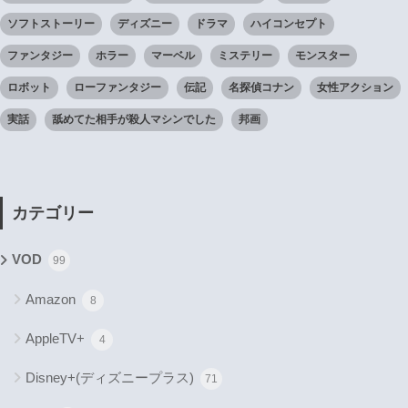
ソフトストーリー
ディズニー
ドラマ
ハイコンセプト
ファンタジー
ホラー
マーベル
ミステリー
モンスター
ロボット
ローファンタジー
伝記
名探偵コナン
女性アクション
実話
舐めてた相手が殺人マシンでした
邦画
カテゴリー
VOD
99
Amazon
8
AppleTV+
4
Disney+(ディズニープラス)
71