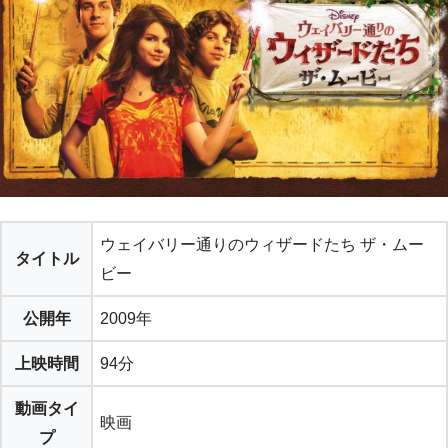
ウェイバリー通りのウィザードたち ザ・ムー
タイトル
ビー
公開年
2009年
上映時間
94分
動画タイ
映画
プ