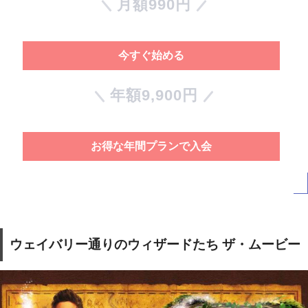
月額990円
今すぐ始める
年額9,900円
お得な年間プランで入会
ウェイバリー通りのウィザードたち ザ・ムービー