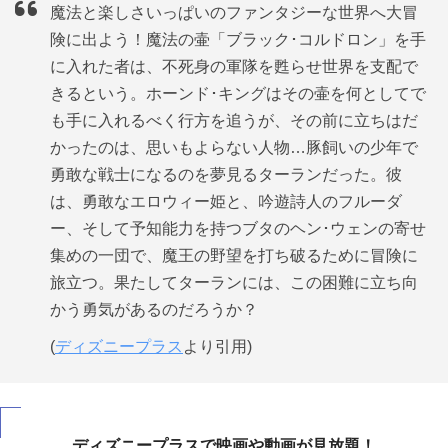
魔法と楽しさいっぱいのファンタジーな世界へ大冒
険に出よう！魔法の壷「ブラック･コルドロン」を手
に入れた者は、不死身の軍隊を甦らせ世界を支配で
きるという。ホーンド･キングはその壷を何としてで
も手に入れるべく行方を追うが、その前に立ちはだ
かったのは、思いもよらない人物…豚飼いの少年で
勇敢な戦士になるのを夢見るターランだった。彼
は、勇敢なエロウィー姫と、吟遊詩人のフルーダ
ー、そして予知能力を持つブタのヘン･ウェンの寄せ
集めの一団で、魔王の野望を打ち破るために冒険に
旅立つ。果たしてターランには、この困難に立ち向
かう勇気があるのだろうか？
(
ディズニープラス
より引用)
ディズニープラスで映画や動画が見放題！