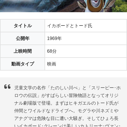
タイトル
イカボードとトード氏
公開年
1969年
上映時間
68分
動画タイプ
映画
児童文学の名作「たのしい川べ」と「スリーピー･ホ
ロウの伝説」がすばらしい冒険物語となってオリジ
ナル劇場版で登場。まずはヒキガエルのトード氏が
仲間とワイルドなドライブへ。モグラや川ネズミや
アナグマは危険な目に遭い大騒ぎ。そしてひょろ長
いイカボード･クレーンは美しいカトリーナ･ヴァン･