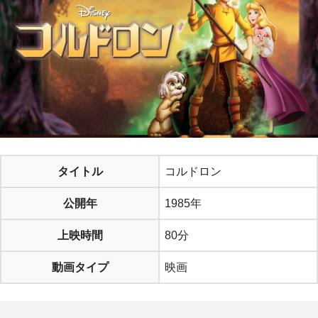
タイトル
コルドロン
公開年
1985年
上映時間
80分
動画タイプ
映画