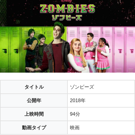
タイトル
ゾンビーズ
公開年
2018年
上映時間
94分
動画タイプ
映画