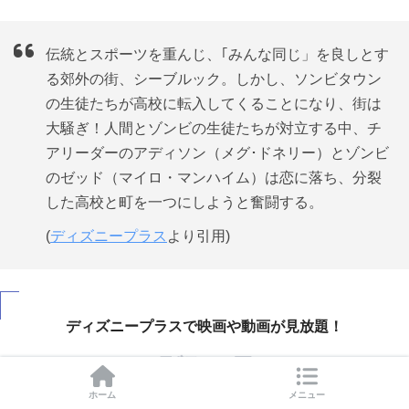
伝統とスポーツを重んじ、｢みんな同じ」を良しとす
る郊外の街、シーブルック。しかし、ソンビタウン
の生徒たちが高校に転入してくることになり、街は
大騒ぎ！人間とゾンビの生徒たちが対立する中、チ
アリーダーのアディソン（メグ･ドネリー）とゾンビ
のゼッド（マイロ・マンハイム）は恋に落ち、分裂
した高校と町を一つにしようと奮闘する。
(
ディズニープラス
より引用)
ディズニープラスで映画や動画が見放題！
月額990円
ホーム
メニュー