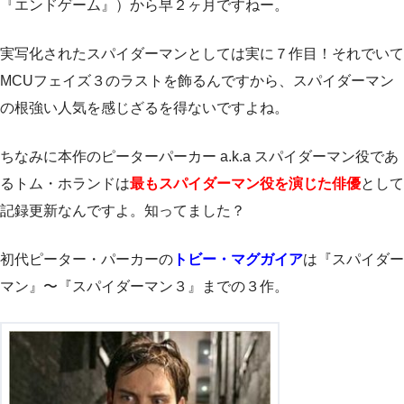
『エンドゲーム』）から早２ヶ月ですねー。
実写化されたスパイダーマンとしては実に７作目！それでいて
MCUフェイズ３のラストを飾るんですから、スパイダーマン
の根強い人気を感じざるを得ないですよね。
ちなみに本作のピーターパーカー a.k.a スパイダーマン役であ
るトム・ホランドは
最もスパイダーマン役を演じた俳優
として
記録更新なんですよ。知ってました？
初代ピーター・パーカーの
トビー・マグガイア
は『スパイダー
マン』〜『スパイダーマン３』までの３作。