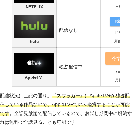
NETFLIX
月額880円
お試し登
配信なし
14日間無
hulu
月額1,026
今すぐ鑑
独占配信中
7日間無料
AppleTV+
月額600円
配信状況は上記の通り。
『
スワッガー
』はAppleTV+が独占配
信している作品なので、
AppleTV
+でのみ鑑賞することが可能
です
。全話見放題で配信しているので、お試し期間中に解約す
れば無料で全話見ることも可能です。