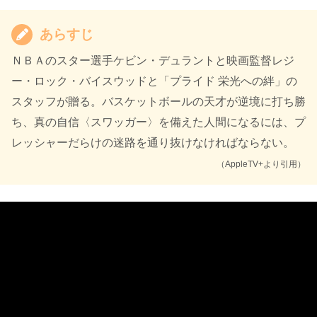
あらすじ
ＮＢＡのスター選手ケビン・デュラントと映画監督レジ
ー・ロック・バイスウッドと「プライド 栄光への絆」の
スタッフが贈る。バスケットボールの天才が逆境に打ち勝
ち、真の自信〈スワッガー〉を備えた人間になるには、プ
レッシャーだらけの迷路を通り抜けなければならない。
（AppleTV+より引用）