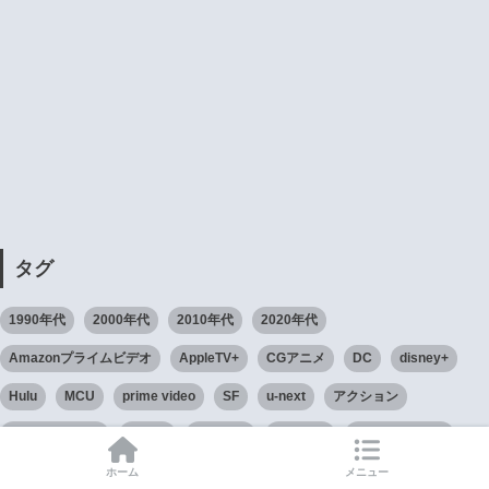
タグ
1990年代
2000年代
2010年代
2020年代
Amazonプライムビデオ
AppleTV+
CGアニメ
DC
disney+
Hulu
MCU
prime video
SF
u-next
アクション
アドベンチャー
アニメ
アメコミ
アメリカ
ガンアクション
クライム
クリスマス
コメディ
サスペンス
サンタクロース
ホーム
メニュー