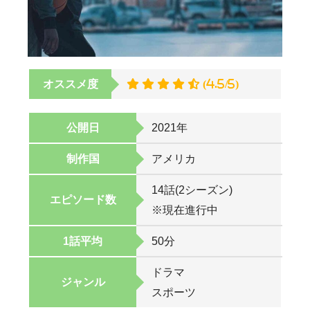
オススメ度
(4.5/5)
公開日
2021年
制作国
アメリカ
14話(2シーズン)
エピソード数
※現在進行中
1話平均
50分
ドラマ
ジャンル
スポーツ