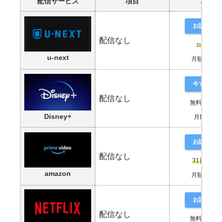
配信サービス
項目
項目
お試し登
配信なし
31日間無料
u-next
月額2,189
今すぐ鑑
配信なし
無料期間な
Disney+
月額990円
お試し登
配信なし
31日間無
amazon
月額2,189
お試し登
配信なし
無料期間な