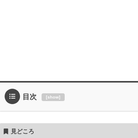
目次
[
show
]
見どころ