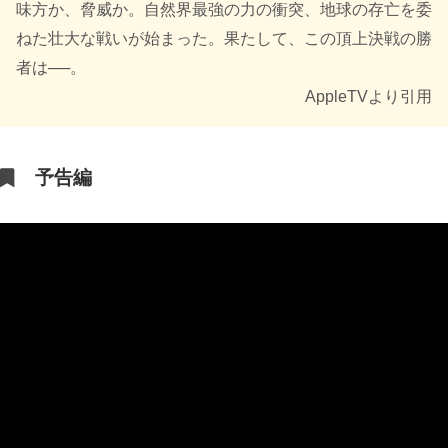
味方か、脅威か。自然界最強の力の衝突、地球の存亡を委
ねた壮大な戦いが始まった。果たして、この頂上決戦の勝
者は──。
AppleTVより引用
予告編