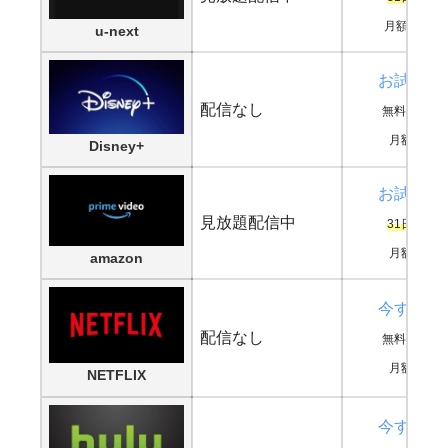
月額2,189
u-next
お試し登
配信なし
無料期間な
月額990円
Disney+
お試し登
見放題配信中
31日間無
月額500円
amazon
今すぐ鑑
配信なし
無料期間な
月額880円
NETFLIX
今すぐ鑑