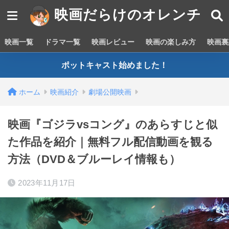
映画だらけのオレンチ
映画一覧
ドラマ一覧
映画レビュー
映画の楽しみ方
映画裏
ポットキャスト始めました！
ホーム
映画紹介
劇場公開映画
映画『ゴジラvsコング』のあらすじと似
た作品を紹介｜無料フル配信動画を観る
方法（DVD＆ブルーレイ情報も）
2023年11月17日