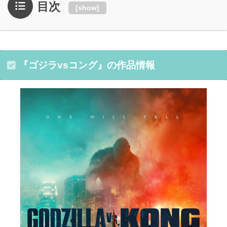
目次
[
show
]
『ゴジラvsコング』の作品情報