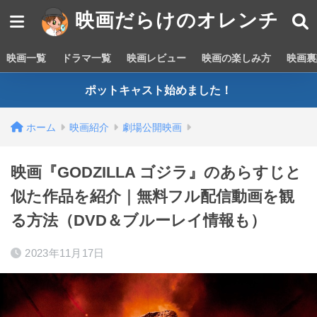
映画だらけのオレンチ
映画一覧
ドラマ一覧
映画レビュー
映画の楽しみ方
映画裏
ポットキャスト始めました！
ホーム
映画紹介
劇場公開映画
映画『GODZILLA ゴジラ』のあらすじと
似た作品を紹介｜無料フル配信動画を観
る方法（DVD＆ブルーレイ情報も）
2023年11月17日