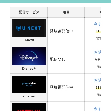
配信サービス
項目
項目
今すぐ鑑
見放題配信中
31日間無
月額2,189
u-next
お試し登
配信なし
無料期間な
月額990円
Disney+
お試し登
見放題配信中
31日間無
月額500円
amazon
今すぐ鑑