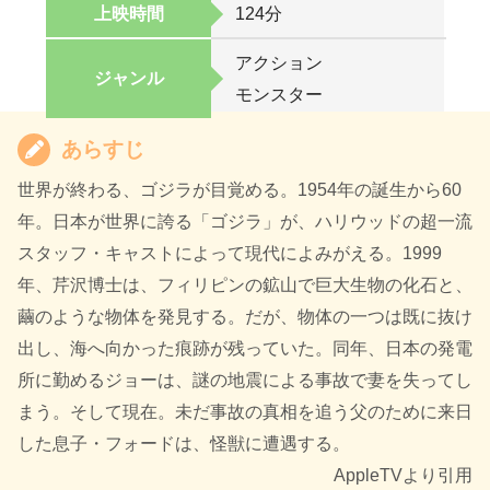
上映時間
124分
アクション
ジャンル
モンスター
あらすじ
世界が終わる、ゴジラが目覚める。1954年の誕生から60
年。日本が世界に誇る「ゴジラ」が、ハリウッドの超一流
スタッフ・キャストによって現代によみがえる。1999
年、芹沢博士は、フィリピンの鉱山で巨大生物の化石と、
繭のような物体を発見する。だが、物体の一つは既に抜け
出し、海へ向かった痕跡が残っていた。同年、日本の発電
所に勤めるジョーは、謎の地震による事故で妻を失ってし
まう。そして現在。未だ事故の真相を追う父のために来日
した息子・フォードは、怪獣に遭遇する。
AppleTVより引用