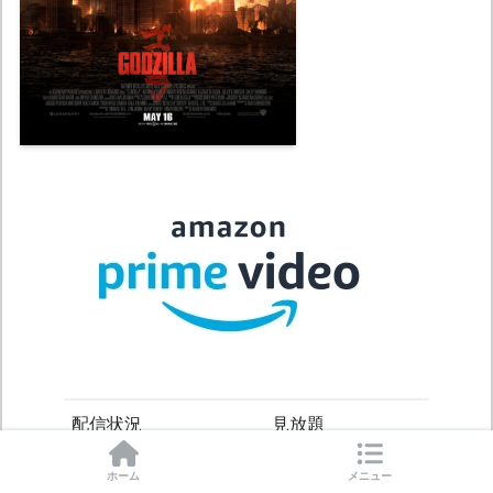
配信状況
見放題
無料期間
30日間
ホーム
メニュー