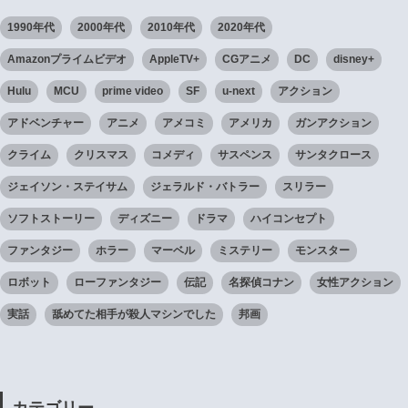
1990年代
2000年代
2010年代
2020年代
Amazonプライムビデオ
AppleTV+
CGアニメ
DC
disney+
Hulu
MCU
prime video
SF
u-next
アクション
アドベンチャー
アニメ
アメコミ
アメリカ
ガンアクション
クライム
クリスマス
コメディ
サスペンス
サンタクロース
ジェイソン・ステイサム
ジェラルド・バトラー
スリラー
ソフトストーリー
ディズニー
ドラマ
ハイコンセプト
ファンタジー
ホラー
マーベル
ミステリー
モンスター
ロボット
ローファンタジー
伝記
名探偵コナン
女性アクション
実話
舐めてた相手が殺人マシンでした
邦画
カテゴリー