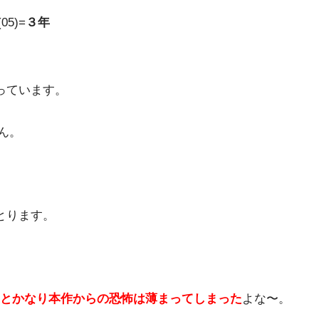
5)=
３年
っています。
ん。
とります。
とかなり本作からの恐怖は薄まってしまった
よな〜。