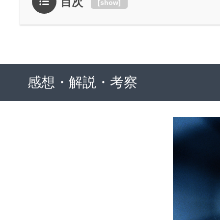
目次
[
show
]
感想・解説・考察