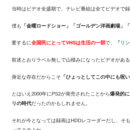
当時はビデオ全盛期で、テレビ番組は全てビデオで録
僕も
「金曜ロードショー」「ゴールデン洋画劇場」「
要するに
全国民にとってVHSは生活の一部
で、
『リン
前述とおりラベル無しで山積みになったビデオがある
身近な存在だからこそ
「ひょっとしてこの中にも呪い
とはいえ2000年にPS2が発売されたことから
爆発的に
リの時代
だったのかもしれません。
それが今となっては録画はHDDレコーダーだし、そも