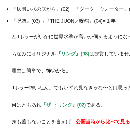
『仄暗い水の底から』(02)→『ダーク・ウォーター』(0
『呪怨』(03)→『THE JUON／呪怨』(04)=
１年
とJホラーがいかに世界水準が高いか伺えるようにな
ちなみにオリジナル
『リング』(98)
は観賞していませ
理由は簡単で、
怖いから。
Jホラー怖いねん。でもいずれ見なきゃな〜とは思っ
何はともあれ
『ザ ・リング』(02)
である。
身も蓋もないことを言えば、
公開当時から比べて見る