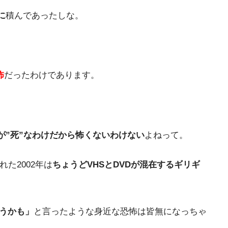
に
積んであったしな。
怖
だったわけであります。
が”死”なわけだから怖くないわけない
よねって。
た2002年は
ちょうどVHSとDVDが混在するギリギ
うかも」
と言ったような身近な恐怖は皆無になっちゃ