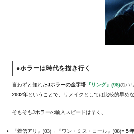
●ホラーは時代を描き行く
言わずと知れた
Jホラーの金字塔
『リング』(98)
のハリ
2002年
ということで、リメイクとしては比較的早め
そもそもJホラーの輸入スピードは早く、
『着信アリ』(03)→『ワン・ミス・コール』(08)=
５