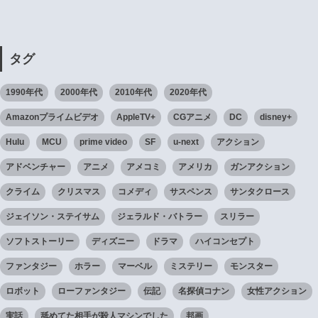
タグ
1990年代
2000年代
2010年代
2020年代
Amazonプライムビデオ
AppleTV+
CGアニメ
DC
disney+
Hulu
MCU
prime video
SF
u-next
アクション
アドベンチャー
アニメ
アメコミ
アメリカ
ガンアクション
クライム
クリスマス
コメディ
サスペンス
サンタクロース
ジェイソン・ステイサム
ジェラルド・バトラー
スリラー
ソフトストーリー
ディズニー
ドラマ
ハイコンセプト
ファンタジー
ホラー
マーベル
ミステリー
モンスター
ロボット
ローファンタジー
伝記
名探偵コナン
女性アクション
実話
舐めてた相手が殺人マシンでした
邦画