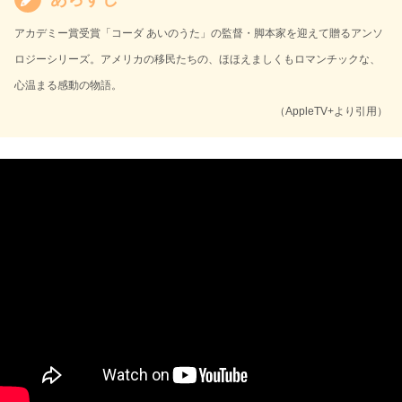
アカデミー賞受賞「コーダ あいのうた」の監督・脚本家を迎えて贈るアンソ
ロジーシリーズ。アメリカの移民たちの、ほほえましくもロマンチックな、
心温まる感動の物語。
（AppleTV+より引用）