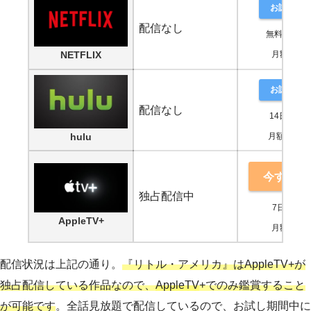
お試し登
配信なし
無料期間な
NETFLIX
月額880円
お試し登
配信なし
14日間無
hulu
月額1,026
今すぐ鑑
独占配信中
7日間無料
AppleTV+
月額600円
配信状況は上記の通り。
『リトル・アメリカ』はAppleTV+が
独占配信している作品なので、
AppleTV
+でのみ鑑賞すること
が可能です
。全話見放題で配信しているので、お試し期間中に