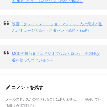
る”何か”とは─ （ネタバレ・感想・解説）
映画「グレイテスト・ショーマン」─二人の天才が生
んだミュージカル─（ネタバレ・感想・解説）
MCUの舞台裏『エイジオブウルトロン』─不気味な
谷を使ったヴィジョン─
コメントを残す
メールアドレスが公開されることはありません。
※
が付いてい
る欄は必須項目です