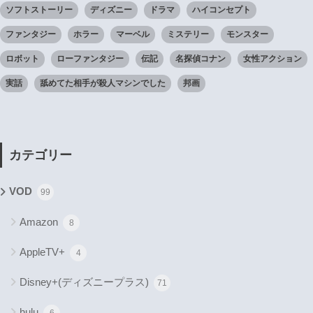
ソフトストーリー
ディズニー
ドラマ
ハイコンセプト
ファンタジー
ホラー
マーベル
ミステリー
モンスター
ロボット
ローファンタジー
伝記
名探偵コナン
女性アクション
実話
舐めてた相手が殺人マシンでした
邦画
カテゴリー
VOD
99
Amazon
8
AppleTV+
4
Disney+(ディズニープラス)
71
hulu
6