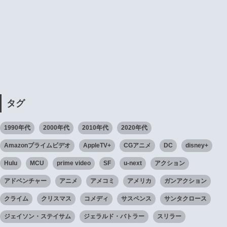
タグ
1990年代
2000年代
2010年代
2020年代
Amazonプライムビデオ
AppleTV+
CGアニメ
DC
disney+
Hulu
MCU
prime video
SF
u-next
アクション
アドベンチャー
アニメ
アメコミ
アメリカ
ガンアクション
クライム
クリスマス
コメディ
サスペンス
サンタクロース
ジェイソン・ステイサム
ジェラルド・バトラー
スリラー