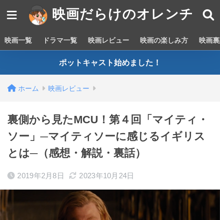
映画だらけのオレンチ
映画一覧
ドラマ一覧
映画レビュー
映画の楽しみ方
映画裏
ポットキャスト始めました！
ホーム
映画レビュー
裏側から見たMCU！第４回「マイティ・
ソー」─マイティソーに感じるイギリス
とは─（感想・解説・裏話）
2019年2月8日
2023年10月24日