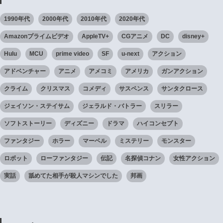
1990年代
2000年代
2010年代
2020年代
Amazonプライムビデオ
AppleTV+
CGアニメ
DC
disney+
Hulu
MCU
prime video
SF
u-next
アクション
アドベンチャー
アニメ
アメコミ
アメリカ
ガンアクション
クライム
クリスマス
コメディ
サスペンス
サンタクロース
ジェイソン・ステイサム
ジェラルド・バトラー
スリラー
ソフトストーリー
ディズニー
ドラマ
ハイコンセプト
ファンタジー
ホラー
マーベル
ミステリー
モンスター
ロボット
ローファンタジー
伝記
名探偵コナン
女性アクション
実話
舐めてた相手が殺人マシンでした
邦画