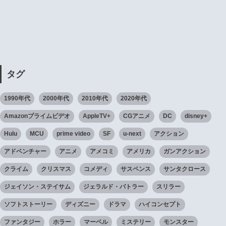
タグ
1990年代
2000年代
2010年代
2020年代
Amazonプライムビデオ
AppleTV+
CGアニメ
DC
disney+
Hulu
MCU
prime video
SF
u-next
アクション
アドベンチャー
アニメ
アメコミ
アメリカ
ガンアクション
クライム
クリスマス
コメディ
サスペンス
サンタクロース
ジェイソン・ステイサム
ジェラルド・バトラー
スリラー
ソフトストーリー
ディズニー
ドラマ
ハイコンセプト
ファンタジー
ホラー
マーベル
ミステリー
モンスター