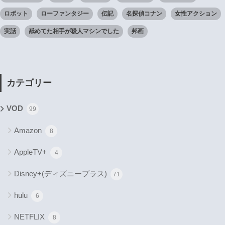
ロボット
ローファンタジー
伝記
名探偵コナン
女性アクション
実話
舐めてた相手が殺人マシンでした
邦画
カテゴリー
VOD
99
Amazon
8
AppleTV+
4
Disney+(ディズニープラス)
71
hulu
6
NETFLIX
8