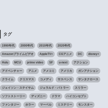
タグ
1990年代
2000年代
2010年代
2020年代
Amazonプライムビデオ
AppleTV+
CGアニメ
DC
disney+
Hulu
MCU
prime video
SF
u-next
アクション
アドベンチャー
アニメ
アメコミ
アメリカ
ガンアクション
クライム
クリスマス
コメディ
サスペンス
サンタクロース
ジェイソン・ステイサム
ジェラルド・バトラー
スリラー
ソフトストーリー
ディズニー
ドラマ
ハイコンセプト
ファンタジー
ホラー
マーベル
ミステリー
モンスター