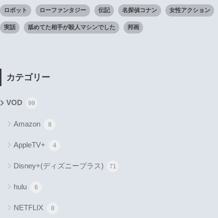
ロボット
ローファンタジー
伝記
名探偵コナン
女性アクション
実話
舐めてた相手が殺人マシンでした
邦画
カテゴリー
VOD
99
Amazon
8
AppleTV+
4
Disney+(ディズニープラス)
71
hulu
6
NETFLIX
8