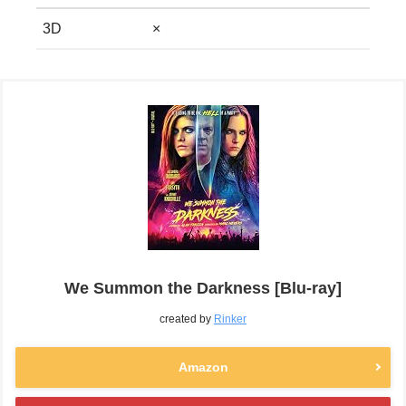
3D
×
We Summon the Darkness [Blu-ray]
created by
Rinker
Amazon