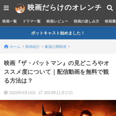
映画だらけのオレンチ
映画一覧
ドラマ一覧
映画レビュー
映画の楽しみ方
映画裏
ポットキャスト始めました！
ホーム
映画紹介
劇場公開映画
映画『ザ・バットマン』の見どころやオ
ススメ度について｜配信動画を無料で観
る方法は？
2023年4月16日
2023年11月17日