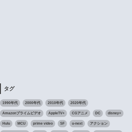
タグ
1990年代
2000年代
2010年代
2020年代
Amazonプライムビデオ
AppleTV+
CGアニメ
DC
disney+
Hulu
MCU
prime video
SF
u-next
アクション