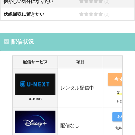
懐かしい気分になりたい
(0)
伏線回収に驚きたい
(0)
配信状況
配信サービス
項目
項目
今すぐ鑑
レンタル配信中
31日間無
u-next
月額2,189
お試し登
配信なし
無料期間な