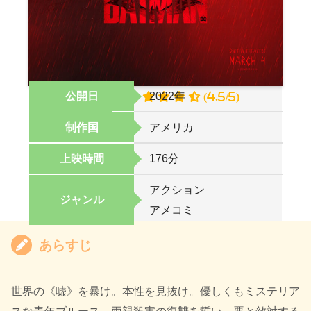
公開日
2022年
オススメ度
(4.5/5)
制作国
アメリカ
上映時間
176分
アクション
ジャンル
アメコミ
あらすじ
世界の《嘘》を暴け。本性を見抜け。優しくもミステリア