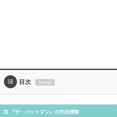
目次
[
show
]
『ザ・バットマン』の作品情報