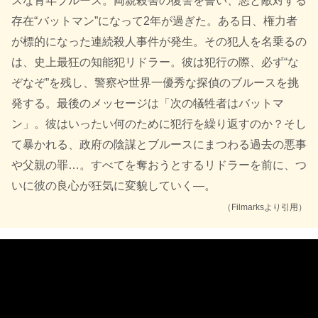
スな青年ブルース。両親殺害の復讐を誓い、悪と敵対する
存在“バットマン”になって2年が過ぎた。ある日、権力者
が標的になった連続殺人事件が発生。その犯人を名乗るの
は、史上最狂の知能犯リドラー。彼は犯行の際、必ず“な
ぞなぞ”を残し、警察や世界一優秀な探偵のブルースを挑
発する。最後のメッセージは「次の犠牲者はバットマ
ン」。彼はいったい何のために犯行を繰り返すのか？そし
て暴かれる、政府の陰謀とブルースにまつわる過去の悪事
や父親の罪…。すべてを奪おうとするリドラーを前に、つ
いに彼の良心が狂気に変貌していく―。
（Filmarksより引用）