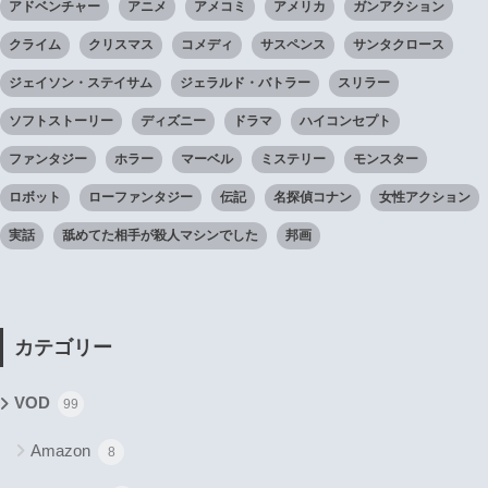
アドベンチャー
アニメ
アメコミ
アメリカ
ガンアクション
クライム
クリスマス
コメディ
サスペンス
サンタクロース
ジェイソン・ステイサム
ジェラルド・バトラー
スリラー
ソフトストーリー
ディズニー
ドラマ
ハイコンセプト
ファンタジー
ホラー
マーベル
ミステリー
モンスター
ロボット
ローファンタジー
伝記
名探偵コナン
女性アクション
実話
舐めてた相手が殺人マシンでした
邦画
カテゴリー
VOD
99
Amazon
8