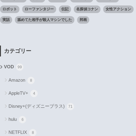
ロボット
ローファンタジー
伝記
名探偵コナン
女性アクション
実話
舐めてた相手が殺人マシンでした
邦画
カテゴリー
VOD
99
Amazon
8
AppleTV+
4
Disney+(ディズニープラス)
71
hulu
6
NETFLIX
8