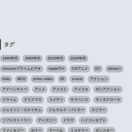
タグ
1990年代
2000年代
2010年代
2020年代
Amazonプライムビデオ
AppleTV+
CGアニメ
DC
disney+
Hulu
MCU
prime video
SF
u-next
アクション
アドベンチャー
アニメ
アメコミ
アメリカ
ガンアクション
クライム
クリスマス
コメディ
サスペンス
サンタクロース
ジェイソン・ステイサム
ジェラルド・バトラー
スリラー
ソフトストーリー
ディズニー
ドラマ
ハイコンセプト
ファンタジー
ホラー
マーベル
ミステリー
モンスター