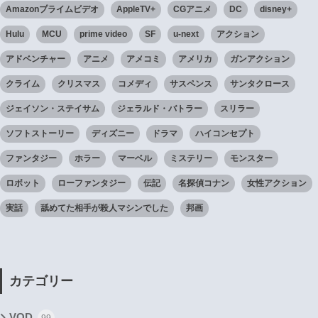
Amazonプライムビデオ
AppleTV+
CGアニメ
DC
disney+
Hulu
MCU
prime video
SF
u-next
アクション
アドベンチャー
アニメ
アメコミ
アメリカ
ガンアクション
クライム
クリスマス
コメディ
サスペンス
サンタクロース
ジェイソン・ステイサム
ジェラルド・バトラー
スリラー
ソフトストーリー
ディズニー
ドラマ
ハイコンセプト
ファンタジー
ホラー
マーベル
ミステリー
モンスター
ロボット
ローファンタジー
伝記
名探偵コナン
女性アクション
実話
舐めてた相手が殺人マシンでした
邦画
カテゴリー
VOD