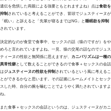
遺伝を危惧した両親による強要ともとれますよね）点は
食欲を
抑制
されていると考えることができ、冒頭でジュスティーヌが
「眠い」と訴えると「先輩が寝るまではNG」と
睡眠欲を抑制
されています。
決定的なのが食堂で食事中、セックスの話（猿のですが）をや
めろと言われていますよね。一見、猿の交尾の話なのでジュス
ティーヌの性欲と無関係に思えますが、
カニバリズムは一種の
異常性癖
として数えることができるので食事＋セックスの会話
は
ジュスティーヌの性欲を抑制
されているという風に考えるこ
とができるかなと思います。その証拠にルームメイトとセック
スした時、自分の腕を噛むことでようやく満たされていますよ
ね。
また食事＋セックスの会話というのは、ジュスティーヌがカニ