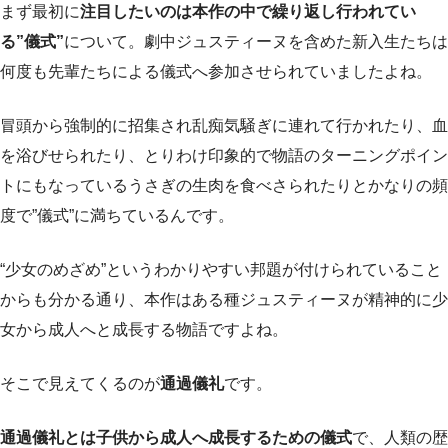
まず最初に
注目したいのは本作の中で繰り返し行われてい
る”儀式”
について。劇中ジュスティーヌを含めた新入生たちは
何度も先輩たちによる儀式へ参加させられていましたよね。
冒頭から強制的に招集され乱痴気騒ぎに連れて行かれたり、血
を浴びせられたり、とりわけ印象的で物語のターニングポイン
トにもなっているうさぎの生肉を食べさられたりとかなりの頻
度で”儀式”に満ちているんです。
“少女のめざめ”というわかりやすい邦題が付けられていること
からも分かる通り、本作はある種ジュスティーヌが精神的に少
女から成人へと成長する物語ですよね。
そこで見えてくるのが
通過儀礼
です。
通過儀礼とは子供から成人へ成長するための儀式
で、人類の歴