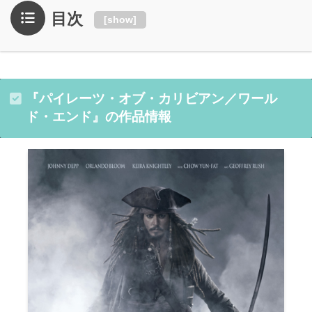
目次
[
show
]
『パイレーツ・オブ・カリビアン／ワール
ド・エンド』の作品情報