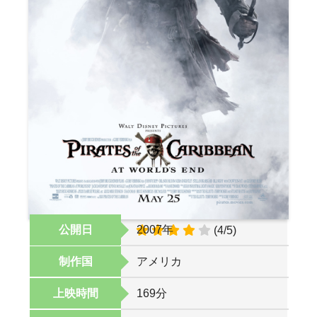
公開日
2007年
オススメ度
(4/5)
制作国
アメリカ
上映時間
169分