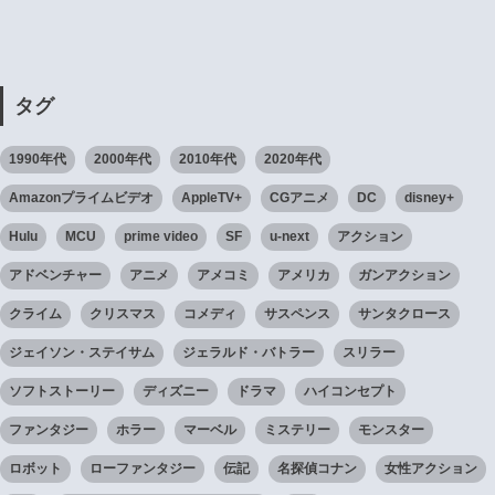
タグ
1990年代
2000年代
2010年代
2020年代
Amazonプライムビデオ
AppleTV+
CGアニメ
DC
disney+
Hulu
MCU
prime video
SF
u-next
アクション
アドベンチャー
アニメ
アメコミ
アメリカ
ガンアクション
クライム
クリスマス
コメディ
サスペンス
サンタクロース
ジェイソン・ステイサム
ジェラルド・バトラー
スリラー
ソフトストーリー
ディズニー
ドラマ
ハイコンセプト
ファンタジー
ホラー
マーベル
ミステリー
モンスター
ロボット
ローファンタジー
伝記
名探偵コナン
女性アクション