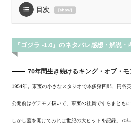
目次
[
show
]
『ゴジラ -1.0』のネタバレ感想・解説・
70年間生き続けるキング・オブ・モ
1954年。東宝の小さなスタジオで本多猪四郎、円
公開前はゲテモノ扱いで、東宝の社員ですらまともに
しかし蓋を開けてみれば世紀の大ヒットを記録。70