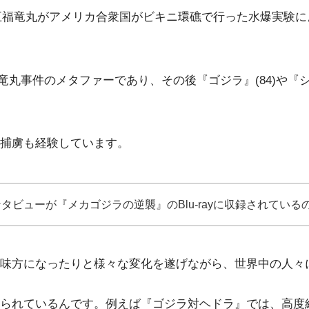
・第五福竜丸がアメリカ合衆国がビキニ環礁で行った水爆実験
福竜丸事件のメタファーであり、その後『ゴジラ』(84)や『
捕虜も経験しています。
ビューが『メカゴジラの逆襲』のBlu-rayに収録されてい
味方になったりと様々な変化を遂げながら、世界中の人々
られているんです。例えば『ゴジラ対ヘドラ』では、高度