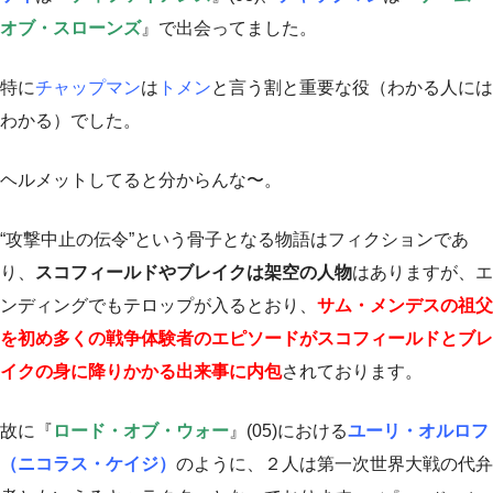
オブ・スローンズ
』で出会ってました。
特に
チャップマン
は
トメン
と言う割と重要な役（わかる人には
わかる）でした。
ヘルメットしてると分からんな〜。
“攻撃中止の伝令”という骨子となる物語はフィクションであ
り、
スコフィールドやブレイクは架空の人物
はありますが、エ
ンディングでもテロップが入るとおり、
サム・メンデスの祖父
を初め多くの戦争体験者のエピソードがスコフィールドとブレ
イクの身に降りかかる出来事に内包
されております。
故に『
ロード・オブ・ウォー
』(05)における
ユーリ・オルロフ
（ニコラス・ケイジ）
のように、２人は第一次世界大戦の代弁