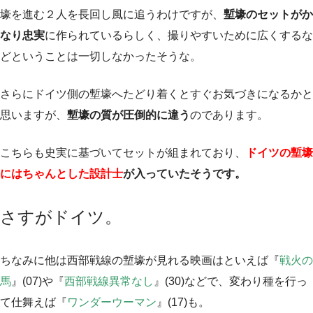
壕を進む２人を長回し風に追うわけですが、
塹壕のセットがか
なり忠実
に作られているらしく、撮りやすいために広くするな
どということは一切しなかったそうな。
さらにドイツ側の塹壕へたどり着くとすぐお気づきになるかと
思いますが、
塹壕の質が圧倒的に違う
のであります。
こちらも史実に基づいてセットが組まれており、
ドイツの塹壕
にはちゃんとした設計士
が入っていたそうです。
さすがドイツ。
ちなみに他は西部戦線の塹壕が見れる映画はといえば『
戦火の
馬
』(07)や『
西部戦線異常なし
』(30)などで、変わり種を行っ
て仕舞えば『
ワンダーウーマン
』(17)も。