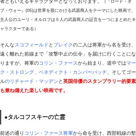
者ともいえるキャラクターとなっております。
（『ロード・オ
ブ・ウォー』(05)は世界を股にかける武器商人をテーマにした映画で、
主人公のユーリ・オルロフは５人の武器商人の証言を一つにまとめたキ
ャラクターである）
そんな
スコフィールド
と
ブレイク
の二人は将軍から名を受け、
遠く離れた前線まで「攻撃中止の伝令」を届けに行くことにな
りますが、将軍の
コリン・ファース
から始まり、道中では
マー
ク・ストロング、ベネディクト・カンバーバッチ
、そしてゴー
ル
のリチャード・マッデン
と
英国俳優のスタンプラリー的要素
も兼ね備えた楽しい映画です。
●タルコフスキーの亡霊
前述の通り
コリン・ファース将軍
から命を受け、西部戦線の塹