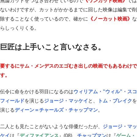
無論カットをつなぎ合わせているので
《ワンカット映画》
では
ないわけですが、カットがかかるまでに回した映像は編集で削
除することなく使っているので、確かに
《ノーカット映画》
な
らしっくりくる。
巨匠は上手いこと言いなさる。
要するにサム・メンデスのエゴむき出しの映画でもあるわけで
す。
伝令に命をかける羽目になるのは
ウィリアム・”ウィル”・スコ
フィールド
を演じる
ジョージ・マッケイ
と、
トム・ブレイク
を
演じる
ディーン＝チャールズ・チャップマン
。
二人とも見たことがないような俳優だったが、
ジョージ・マッ
ケイ
は『
ディファイアンス
』(08)、
チャップマン
は『
ゲーム・