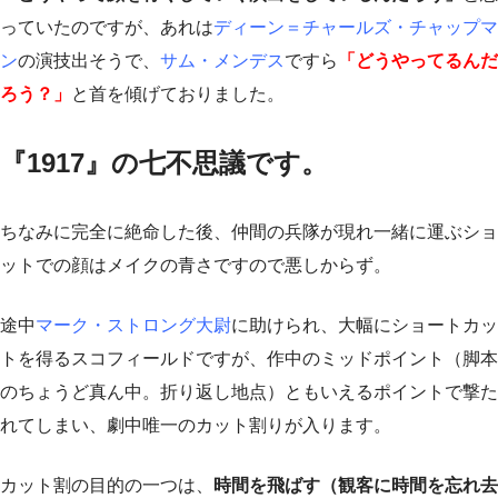
っていたのですが、あれは
ディーン＝チャールズ・チャップマ
ン
の演技出そうで、
サム・メンデス
ですら
「どうやってるんだ
ろう？」
と首を傾げておりました。
『1917』の七不思議です。
ちなみに完全に絶命した後、仲間の兵隊が現れ一緒に運ぶショ
ットでの顔はメイクの青さですので悪しからず。
途中
マーク・ストロング大尉
に助けられ、大幅にショートカッ
トを得るスコフィールドですが、作中のミッドポイント（脚本
のちょうど真ん中。折り返し地点）ともいえるポイントで撃た
れてしまい、劇中唯一のカット割りが入ります。
カット割の目的の一つは、
時間を飛ばす（観客に時間を忘れ去