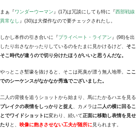
まぁ『
ワンダーウーマン
』(17)は冗談にしても特に『
西部戦線
異常なし
』(30)は大傑作なので要チェックされたし。
しかし本作の引き合いに『
プライベート・ライアン
』(98)を出
したり出さなかったりしているのをたまに見かけるけど、
そこ
そこ時代が違うので切り分けたほうがいいと思うんだな。
やっとこさ塹壕を抜けると、そこは死臭が漂う無人地帯。
ここ
でのシーケンスがなかなか秀逸でございました。
二人の背後を追うショットから始まり、馬にたかるハエを見る
ブレイクの表情をしっかりと捉え
、カメラは
二人の横に回るこ
とでワイドショットに
変わり、続いて
正面に移動し表情を見せ
たり
と、
映像に飽きさせない工夫が随所に
見られます。