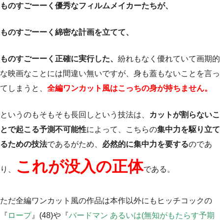
ものすごーーく優秀なフィルムメイカーたちが、
ものすごーーく綿密な計画を立てて、
ものすごーーく正確に実行した、
紛れもなく優れていて画期的
な映画なことには間違い無いですが、身も蓋もないことを言っ
てしまうと、
全編ワンカット風はこっちの身が持ちません。
というのもそもそも長回しという技法は、
カットが割らないこ
とで起こる予測不可能性
によって、こちらの
集中力を駆り立て
るための技法
であるがため、
必然的に集中力を要する
のであ
これが没入の正体
り、
である。
ただ全編ワンカット風の作品は本作以外にもヒッチコックの
『
ロープ
』(48)や『
バードマン あるいは(無知がもたらす予期