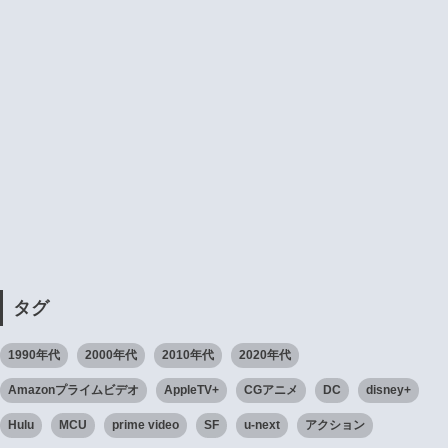
タグ
1990年代
2000年代
2010年代
2020年代
Amazonプライムビデオ
AppleTV+
CGアニメ
DC
disney+
Hulu
MCU
prime video
SF
u-next
アクション