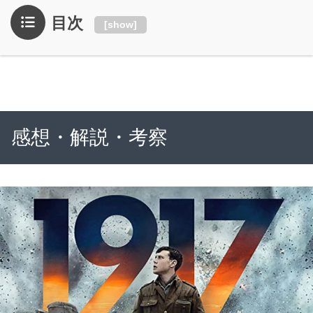
目次
[
show
]
感想・解説・考察