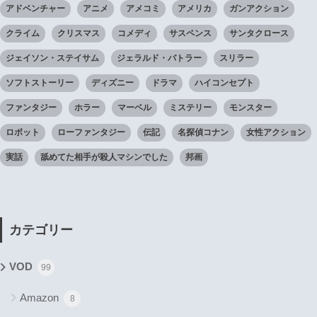
アドベンチャー
アニメ
アメコミ
アメリカ
ガンアクション
クライム
クリスマス
コメディ
サスペンス
サンタクロース
ジェイソン・ステイサム
ジェラルド・バトラー
スリラー
ソフトストーリー
ディズニー
ドラマ
ハイコンセプト
ファンタジー
ホラー
マーベル
ミステリー
モンスター
ロボット
ローファンタジー
伝記
名探偵コナン
女性アクション
実話
舐めてた相手が殺人マシンでした
邦画
カテゴリー
VOD
99
Amazon
8