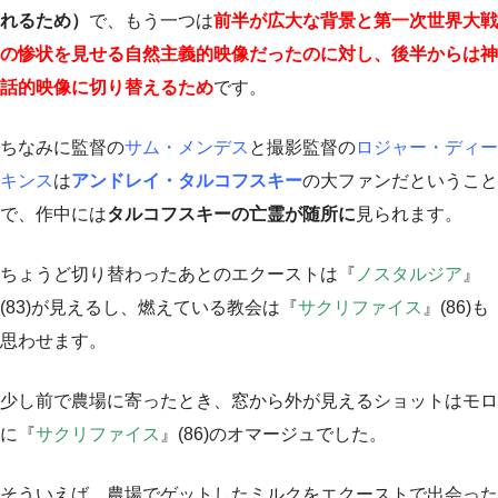
れるため）
で、もう一つは
前半が広大な背景と第一次世界大戦
の惨状を見せる自然主義的映像だったのに対し、後半からは神
話的映像に切り替えるため
です。
ちなみに監督の
サム・メンデス
と撮影監督の
ロジャー・ディー
キンス
は
アンドレイ・タルコフスキー
の大ファンだということ
で、作中には
タルコフスキーの亡霊が随所に
見られます。
ちょうど切り替わったあとのエクーストは『
ノスタルジア
』
(83)が見えるし、燃えている教会は『
サクリファイス
』(86)も
思わせます。
少し前で農場に寄ったとき、窓から外が見えるショットはモロ
に『
サクリファイス
』(86)のオマージュでした。
そういえば、農場でゲットしたミルクをエクーストで出会った