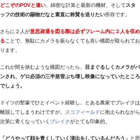
どこぞのPOVと違い
、綿密な計算と最新の機材、そして
スタ
ッフの技術の賜物だなと素直に称賛を送りたい
所存です。
さらに２人が
意思疎通を図る際は必ずフレーム内に２人を収め
る
ことで、無駄にカメラを振らなくても良い構図が取られてお
ります。
これが間を挟むような構図だったら、
目まぐるしくカメラがパ
ンされ、ゲロ必須の三半規管ぶち壊し映像になっていたところ
でしょう。
ドイツの塹壕でひとイベント経験し、とある農家でブレイクは
離脱してしまうわけですが、
スコフィールド
に抱えられながら
次第に青くなっていく
ブレイク
がとても印象的。
「どうやって顔を青くしていく演出をしているんだろう」
と思