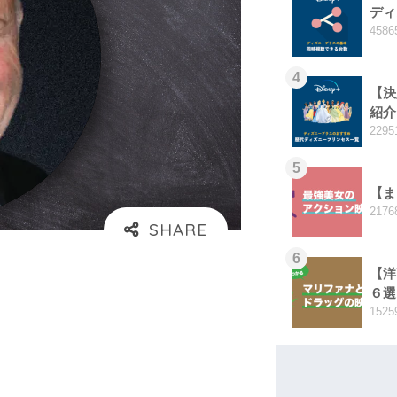
ディ
4586
4
【決
紹介
2295
5
【ま
2176
6
【洋
６選
1525