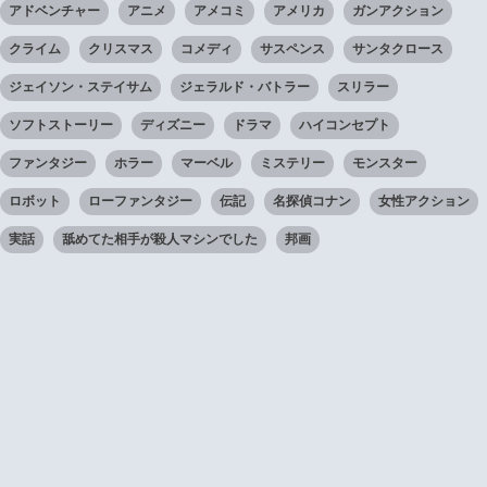
アドベンチャー
アニメ
アメコミ
アメリカ
ガンアクション
クライム
クリスマス
コメディ
サスペンス
サンタクロース
ジェイソン・ステイサム
ジェラルド・バトラー
スリラー
ソフトストーリー
ディズニー
ドラマ
ハイコンセプト
ファンタジー
ホラー
マーベル
ミステリー
モンスター
ロボット
ローファンタジー
伝記
名探偵コナン
女性アクション
実話
舐めてた相手が殺人マシンでした
邦画