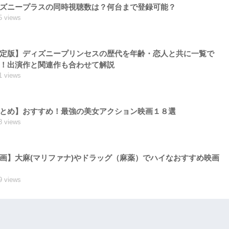
ズニープラスの同時視聴数は？何台まで登録可能？
5 views
定版】ディズニープリンセスの歴代を年齢・恋人と共に一覧で
！出演作と関連作も合わせて解説
1 views
とめ】おすすめ！最強の美女アクション映画１８選
8 views
画】大麻(マリファナ)やドラッグ（麻薬）でハイなおすすめ映画
9 views