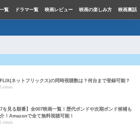
一覧
ドラマ一覧
映画レビュー
映画の楽しみ方
映画裏話
TFLIX(ネットフリックス)の同時視聴数は？何台まで登録可能？
3 views
07を見る順番】全007映画一覧！歴代ボンドや次期ボンド候補も
介！Amazonで全て無料視聴可能！
5 views