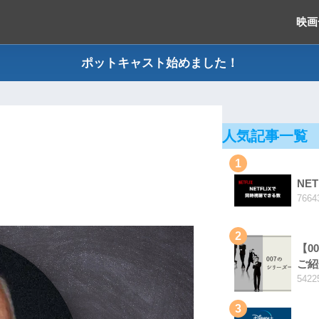
映画
ポットキャスト始めました！
人気記事一覧
1
NE
7664
2
【0
ご紹
5422
3