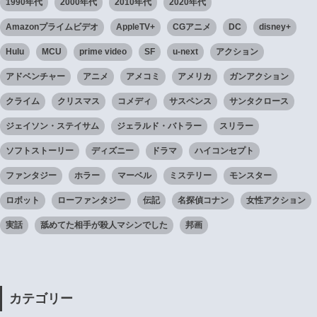
1990年代
2000年代
2010年代
2020年代
Amazonプライムビデオ
AppleTV+
CGアニメ
DC
disney+
Hulu
MCU
prime video
SF
u-next
アクション
アドベンチャー
アニメ
アメコミ
アメリカ
ガンアクション
クライム
クリスマス
コメディ
サスペンス
サンタクロース
ジェイソン・ステイサム
ジェラルド・バトラー
スリラー
ソフトストーリー
ディズニー
ドラマ
ハイコンセプト
ファンタジー
ホラー
マーベル
ミステリー
モンスター
ロボット
ローファンタジー
伝記
名探偵コナン
女性アクション
実話
舐めてた相手が殺人マシンでした
邦画
カテゴリー