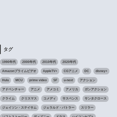
タグ
1990年代
2000年代
2010年代
2020年代
Amazonプライムビデオ
AppleTV+
CGアニメ
DC
disney+
Hulu
MCU
prime video
SF
u-next
アクション
アドベンチャー
アニメ
アメコミ
アメリカ
ガンアクション
クライム
クリスマス
コメディ
サスペンス
サンタクロース
ジェイソン・ステイサム
ジェラルド・バトラー
スリラー
ソフトストーリー
ディズニー
ドラマ
ハイコンセプト