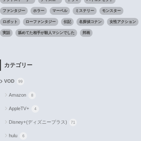
ファンタジー
ホラー
マーベル
ミステリー
モンスター
ロボット
ローファンタジー
伝記
名探偵コナン
女性アクション
実話
舐めてた相手が殺人マシンでした
邦画
カテゴリー
VOD
99
Amazon
8
AppleTV+
4
Disney+(ディズニープラス)
71
hulu
6