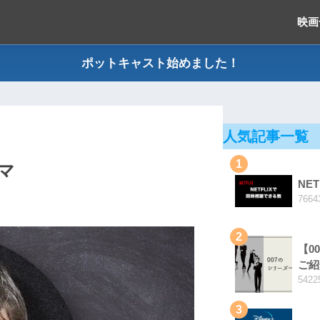
映画
ポットキャスト始めました！
人気記事一覧
1
マ
NE
7664
2
【0
ご紹
5422
3