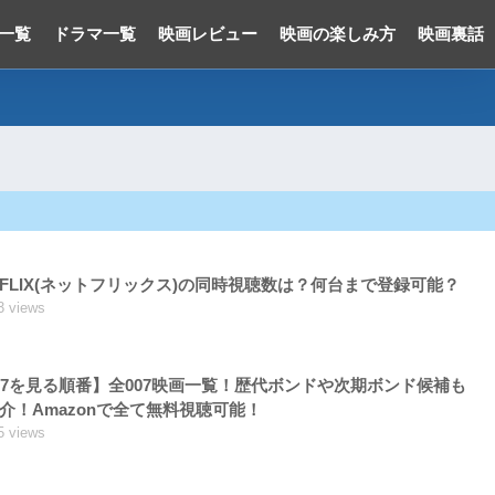
一覧
ドラマ一覧
映画レビュー
映画の楽しみ方
映画裏話
TFLIX(ネットフリックス)の同時視聴数は？何台まで登録可能？
3 views
07を見る順番】全007映画一覧！歴代ボンドや次期ボンド候補も
介！Amazonで全て無料視聴可能！
5 views