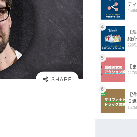
ディ
4586
4
【決
紹介
2295
5
【ま
2176
6
【洋
６選
1525