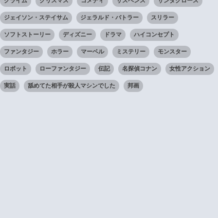
クライム
クリスマス
コメディ
サスペンス
サンタクロース
ジェイソン・ステイサム
ジェラルド・バトラー
スリラー
ソフトストーリー
ディズニー
ドラマ
ハイコンセプト
ファンタジー
ホラー
マーベル
ミステリー
モンスター
ロボット
ローファンタジー
伝記
名探偵コナン
女性アクション
実話
舐めてた相手が殺人マシンでした
邦画