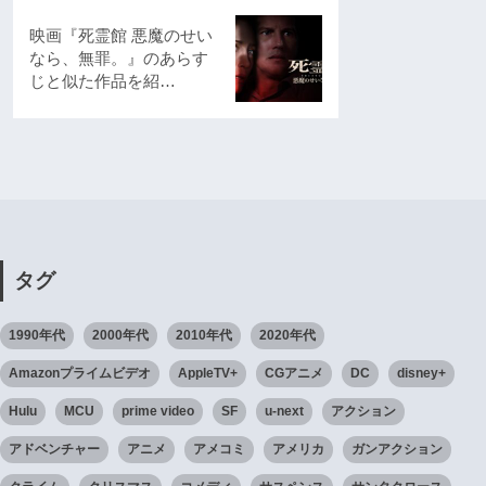
映画『死霊館 悪魔のせい
なら、無罪。』のあらす
じと似た作品を紹…
タグ
1990年代
2000年代
2010年代
2020年代
Amazonプライムビデオ
AppleTV+
CGアニメ
DC
disney+
Hulu
MCU
prime video
SF
u-next
アクション
アドベンチャー
アニメ
アメコミ
アメリカ
ガンアクション