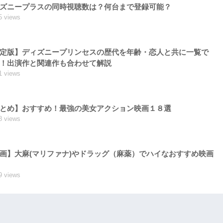
ズニープラスの同時視聴数は？何台まで登録可能？
5 views
定版】ディズニープリンセスの歴代を年齢・恋人と共に一覧で
！出演作と関連作も合わせて解説
1 views
とめ】おすすめ！最強の美女アクション映画１８選
8 views
画】大麻(マリファナ)やドラッグ（麻薬）でハイなおすすめ映画
9 views