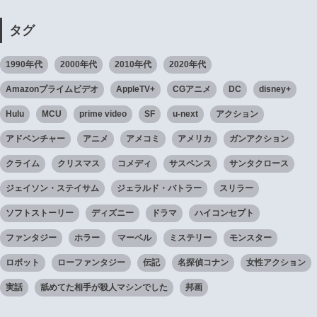
タグ
1990年代
2000年代
2010年代
2020年代
Amazonプライムビデオ
AppleTV+
CGアニメ
DC
disney+
Hulu
MCU
prime video
SF
u-next
アクション
アドベンチャー
アニメ
アメコミ
アメリカ
ガンアクション
クライム
クリスマス
コメディ
サスペンス
サンタクロース
ジェイソン・ステイサム
ジェラルド・バトラー
スリラー
ソフトストーリー
ディズニー
ドラマ
ハイコンセプト
ファンタジー
ホラー
マーベル
ミステリー
モンスター
ロボット
ローファンタジー
伝記
名探偵コナン
女性アクション
実話
舐めてた相手が殺人マシンでした
邦画