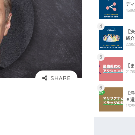
ディ
4586
4
【決
紹介
2295
5
【ま
2176
6
【洋
６選
1525