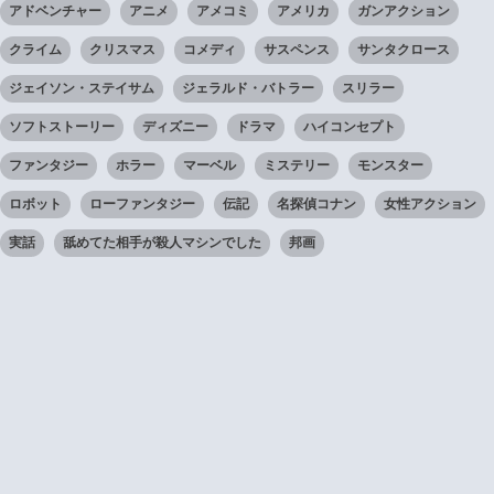
アドベンチャー
アニメ
アメコミ
アメリカ
ガンアクション
クライム
クリスマス
コメディ
サスペンス
サンタクロース
ジェイソン・ステイサム
ジェラルド・バトラー
スリラー
ソフトストーリー
ディズニー
ドラマ
ハイコンセプト
ファンタジー
ホラー
マーベル
ミステリー
モンスター
ロボット
ローファンタジー
伝記
名探偵コナン
女性アクション
実話
舐めてた相手が殺人マシンでした
邦画