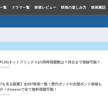
一覧
ドラマ一覧
映画レビュー
映画の楽しみ方
映画裏話
TFLIX(ネットフリックス)の同時視聴数は？何台まで登録可能？
3 views
07を見る順番】全007映画一覧！歴代ボンドや次期ボンド候補も
介！Amazonで全て無料視聴可能！
5 views