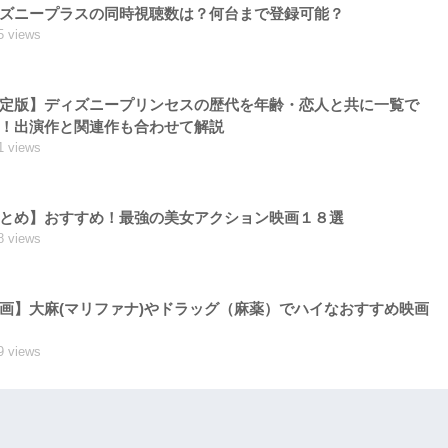
ズニープラスの同時視聴数は？何台まで登録可能？
5 views
定版】ディズニープリンセスの歴代を年齢・恋人と共に一覧で
！出演作と関連作も合わせて解説
1 views
とめ】おすすめ！最強の美女アクション映画１８選
8 views
画】大麻(マリファナ)やドラッグ（麻薬）でハイなおすすめ映画
9 views