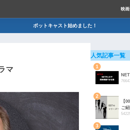
映画
ポットキャスト始めました！
人気記事一覧
1
ラマ
NE
7664
2
【0
ご紹
5422
3