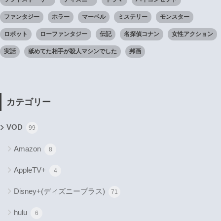
ファンタジー
ホラー
マーベル
ミステリー
モンスター
ロボット
ローファンタジー
伝記
名探偵コナン
女性アクション
実話
舐めてた相手が殺人マシンでした
邦画
カテゴリー
VOD
99
Amazon
8
AppleTV+
4
Disney+(ディズニープラス)
71
hulu
6