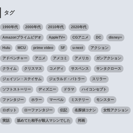
タグ
1990年代
2000年代
2010年代
2020年代
Amazonプライムビデオ
AppleTV+
CGアニメ
DC
disney+
Hulu
MCU
prime video
SF
u-next
アクション
アドベンチャー
アニメ
アメコミ
アメリカ
ガンアクション
クライム
クリスマス
コメディ
サスペンス
サンタクロース
ジェイソン・ステイサム
ジェラルド・バトラー
スリラー
ソフトストーリー
ディズニー
ドラマ
ハイコンセプト
ファンタジー
ホラー
マーベル
ミステリー
モンスター
ロボット
ローファンタジー
伝記
名探偵コナン
女性アクション
実話
舐めてた相手が殺人マシンでした
邦画