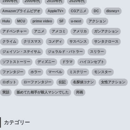
1990年代
2000年代
2010年代
2020年代
Amazonプライムビデオ
AppleTV+
CGアニメ
DC
disney+
Hulu
MCU
prime video
SF
u-next
アクション
アドベンチャー
アニメ
アメコミ
アメリカ
ガンアクション
クライム
クリスマス
コメディ
サスペンス
サンタクロース
ジェイソン・ステイサム
ジェラルド・バトラー
スリラー
ソフトストーリー
ディズニー
ドラマ
ハイコンセプト
ファンタジー
ホラー
マーベル
ミステリー
モンスター
ロボット
ローファンタジー
伝記
名探偵コナン
女性アクション
実話
舐めてた相手が殺人マシンでした
邦画
カテゴリー