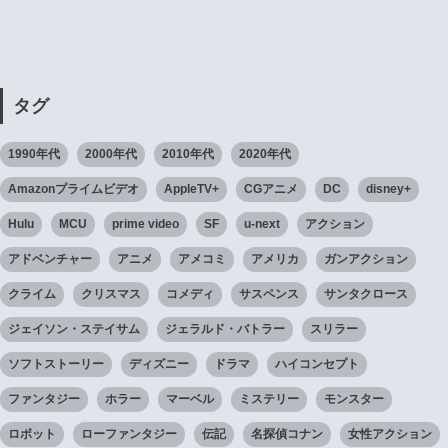
タグ
1990年代
2000年代
2010年代
2020年代
Amazonプライムビデオ
AppleTV+
CGアニメ
DC
disney+
Hulu
MCU
prime video
SF
u-next
アクション
アドベンチャー
アニメ
アメコミ
アメリカ
ガンアクション
クライム
クリスマス
コメディ
サスペンス
サンタクロース
ジェイソン・ステイサム
ジェラルド・バトラー
スリラー
ソフトストーリー
ディズニー
ドラマ
ハイコンセプト
ファンタジー
ホラー
マーベル
ミステリー
モンスター
ロボット
ローファンタジー
伝記
名探偵コナン
女性アクション