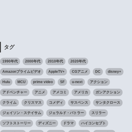
タグ
1990年代
2000年代
2010年代
2020年代
Amazonプライムビデオ
AppleTV+
CGアニメ
DC
disney+
Hulu
MCU
prime video
SF
u-next
アクション
アドベンチャー
アニメ
アメコミ
アメリカ
ガンアクション
クライム
クリスマス
コメディ
サスペンス
サンタクロース
ジェイソン・ステイサム
ジェラルド・バトラー
スリラー
ソフトストーリー
ディズニー
ドラマ
ハイコンセプト