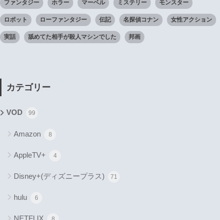
ファンタジー
ホラー
マーベル
ミステリー
モンスター
ロボット
ローファンタジー
伝記
名探偵コナン
女性アクション
実話
舐めてた相手が殺人マシンでした
邦画
カテゴリー
VOD
99
Amazon
8
AppleTV+
4
Disney+(ディズニープラス)
71
hulu
6
NETFLIX
8