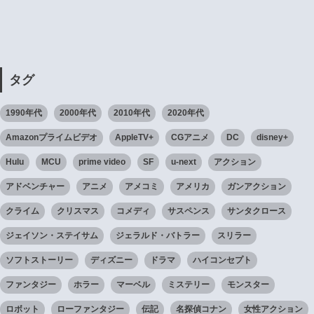
タグ
1990年代
2000年代
2010年代
2020年代
Amazonプライムビデオ
AppleTV+
CGアニメ
DC
disney+
Hulu
MCU
prime video
SF
u-next
アクション
アドベンチャー
アニメ
アメコミ
アメリカ
ガンアクション
クライム
クリスマス
コメディ
サスペンス
サンタクロース
ジェイソン・ステイサム
ジェラルド・バトラー
スリラー
ソフトストーリー
ディズニー
ドラマ
ハイコンセプト
ファンタジー
ホラー
マーベル
ミステリー
モンスター
ロボット
ローファンタジー
伝記
名探偵コナン
女性アクション