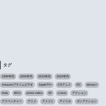
タグ
1990年代
2000年代
2010年代
2020年代
Amazonプライムビデオ
AppleTV+
CGアニメ
DC
disney+
Hulu
MCU
prime video
SF
u-next
アクション
アドベンチャー
アニメ
アメコミ
アメリカ
ガンアクション