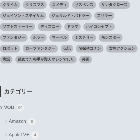
クライム
クリスマス
コメディ
サスペンス
サンタクロース
ジェイソン・ステイサム
ジェラルド・バトラー
スリラー
ソフトストーリー
ディズニー
ドラマ
ハイコンセプト
ファンタジー
ホラー
マーベル
ミステリー
モンスター
ロボット
ローファンタジー
伝記
名探偵コナン
女性アクション
実話
舐めてた相手が殺人マシンでした
邦画
カテゴリー
VOD
99
Amazon
8
AppleTV+
4