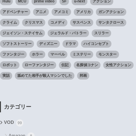
Hulu
MCU
prime video
SF
u-next
アクション
アドベンチャー
アニメ
アメコミ
アメリカ
ガンアクション
クライム
クリスマス
コメディ
サスペンス
サンタクロース
ジェイソン・ステイサム
ジェラルド・バトラー
スリラー
ソフトストーリー
ディズニー
ドラマ
ハイコンセプト
ファンタジー
ホラー
マーベル
ミステリー
モンスター
ロボット
ローファンタジー
伝記
名探偵コナン
女性アクション
実話
舐めてた相手が殺人マシンでした
邦画
カテゴリー
VOD
99
Amazon