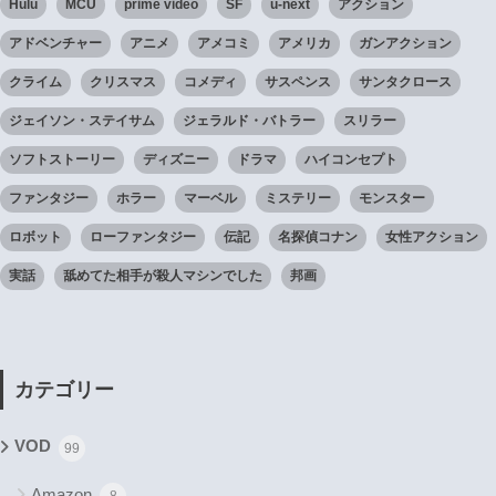
Hulu
MCU
prime video
SF
u-next
アクション
アドベンチャー
アニメ
アメコミ
アメリカ
ガンアクション
クライム
クリスマス
コメディ
サスペンス
サンタクロース
ジェイソン・ステイサム
ジェラルド・バトラー
スリラー
ソフトストーリー
ディズニー
ドラマ
ハイコンセプト
ファンタジー
ホラー
マーベル
ミステリー
モンスター
ロボット
ローファンタジー
伝記
名探偵コナン
女性アクション
実話
舐めてた相手が殺人マシンでした
邦画
カテゴリー
VOD
99
Amazon